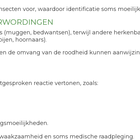
ecten voor, waardoor identificatie soms moeilijk 
RWORDINGEN
os (muggen, bedwantsen), terwijl andere herkenbaa
jen, hoornaars).
it en de omvang van de roodheid kunnen aanwijzi
esproken reactie vertonen, zoals:
gsmoeilijkheden.
e waakzaamheid en soms medische raadpleging.