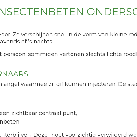
INSECTENBETEN ONDERS
or. Ze verschijnen snel in de vorm van kleine rode 
 avonds of ’s nachts.
tot persoon: sommigen vertonen slechts lichte ro
RNAARS
 angel waarmee zij gif kunnen injecteren. De ste
een zichtbaar centraal punt,
enbeten.
achterblijven. Deze moet voorzichtig verwijderd w