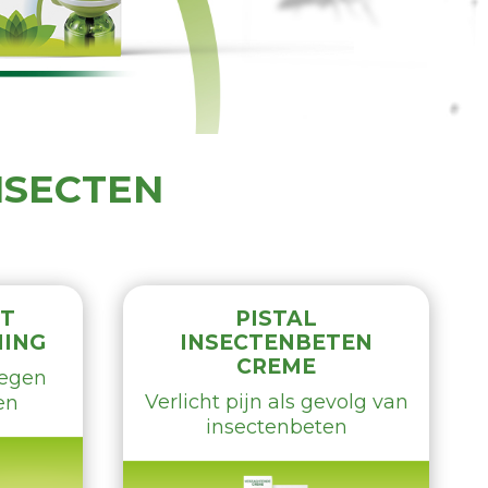
INSECTEN
CT
PISTAL
MING
INSECTENBETEN
CREME
tegen
Verlicht pijn als gevolg van
en
insectenbeten