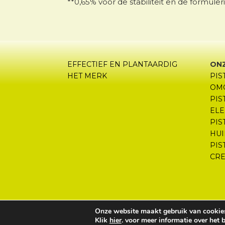
**0,65% voor de stabiliteit en de formule
EFFECTIEF EN PLANTAARDIG
ON
HET MERK
PIS
OM
PIS
ELE
PIS
HUI
PIS
CR
Onze website maakt gebruik van cookie
Klik
hier
. voor meer informatie over het 