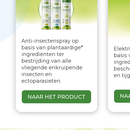
Anti-insectenspray op
basis van plantaardige*
Elektr
ingrediënten ter
basis 
bestrijding van alle
ingre
vliegende enkruipende
besch
insecten en
en ti
ectoparasieten.
NA
NAAR HET PRODUCT