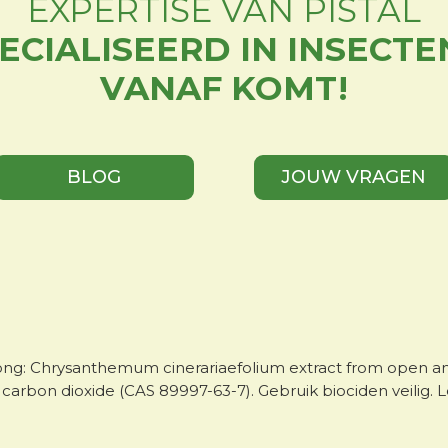
EXPERTISE VAN PISTAL
PECIALISEERD IN INSECTE
VANAF KOMT!
BLOG
JOUW VRAGEN
ong: Chrysanthemum cinerariaefolium extract from open a
l carbon dioxide (CAS 89997-63-7). Gebruik biociden veilig. 