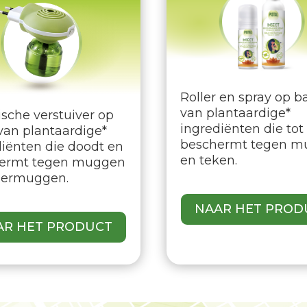
Roller en spray op b
van plantaardige*
ische verstuiver op
ingrediënten die tot
van plantaardige*
beschermt tegen m
diënten die doodt en
en teken.
ermt tegen muggen
jgermuggen.
NAAR HET PROD
AR HET PRODUCT