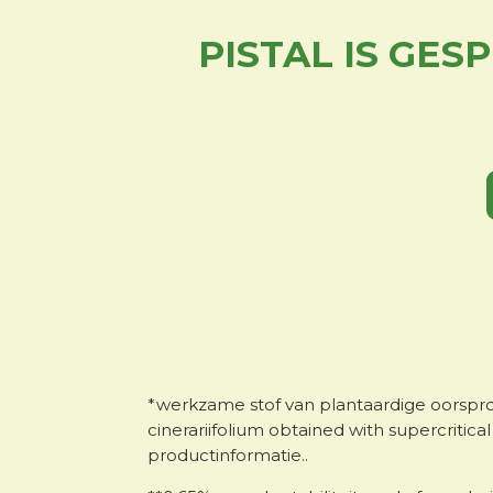
PISTAL IS GES
*werkzame stof van plantaardige oorspr
cinerariifolium obtained with supercritica
productinformatie..