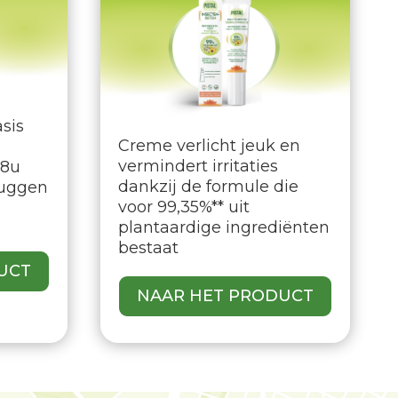
asis
Creme verlicht jeuk en
vermindert irritaties
 8u
dankzij de formule die
uggen
voor 99,35%** uit
plantaardige ingrediënten
bestaat
UCT
NAAR HET PRODUCT