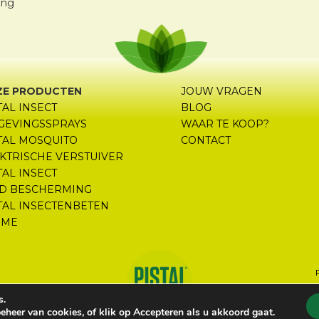
ring
ZE PRODUCTEN
JOUW VRAGEN
TAL INSECT
BLOG
GEVINGSSPRAYS
WAAR TE KOOP?
TAL MOSQUITO
CONTACT
KTRISCHE VERSTUIVER
TAL INSECT
D BESCHERMING
TAL INSECTENBETEN
EME
s.
beheer van cookies, of klik op Accepteren als u akkoord gaat.