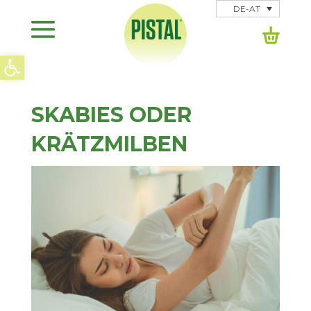
DE-AT
Open werkbalk
SKABIES ODER
KRÄTZMILBEN