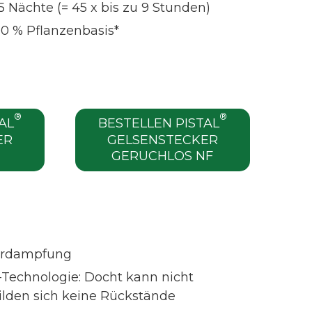
45 Nächte (= 45 x bis zu 9 Stunden)
100 % Pflanzenbasis*
®
®
AL
BESTELLEN PISTAL
ER
GELSENSTECKER
GERUCHLOS NF
r
Verdampfung
-Technologie: Docht kann nicht
ilden sich keine Rückstände